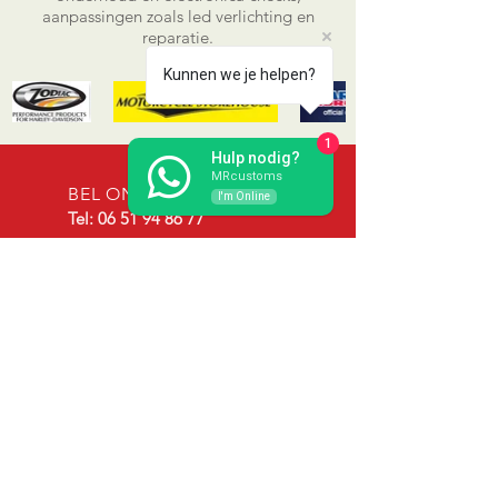
aanpassingen zoals led verlichting en
reparatie.
Kunnen we je helpen?
1
Hulp nodig?
MRcustoms
BEL ONS
I'm Online
Tel:
06 51 94 86 77
Door de aard van onze
werkzaamheden, zijn wij niet altijd in
staat om de telefoon direct te
beantwoorden.
WhatsApp ONS
WA:
06 51 94 86 77
EMAIL ONS
info@mrcustoms.nl